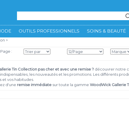
MODE
OUTILS PROFESSIONNELS
SOINS & BEAUTÉ
ion
>
 Page :
erie Tin Collection pas cher et avec une remise ?
découvrer notre 
 indispensables, les nouveautés et les promotions. Les différents pr
 et vos habitudes.
iez d'une
remise immédiate
sur toute la gamme
WoodWick Gallerie Ti