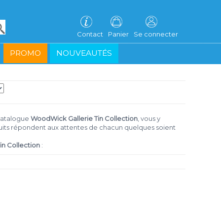
Contact
Panier
Se connecter
PROMO
NOUVEAUTÉS
catalogue
WoodWick Gallerie Tin Collection
, vous y
oduits répondent aux attentes de chacun quelques soient
n Collection
: