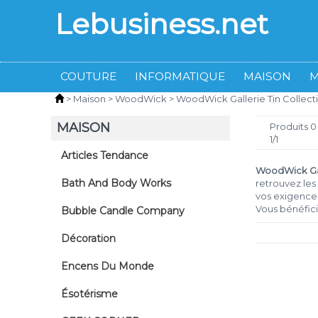
Lebusiness.net
COUTURE
INFORMATIQUE
MAISON
>
Maison
>
WoodWick
>
WoodWick Gallerie Tin Collect
MAISON
Produits 0
1/1
Articles Tendance
WoodWick Gall
Bath And Body Works
retrouvez les
vos exigences
Vous bénéfic
Bubble Candle Company
Décoration
Encens Du Monde
Ésotérisme