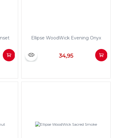
unset
Ellipse WoodWick Evening Onyx
34,95