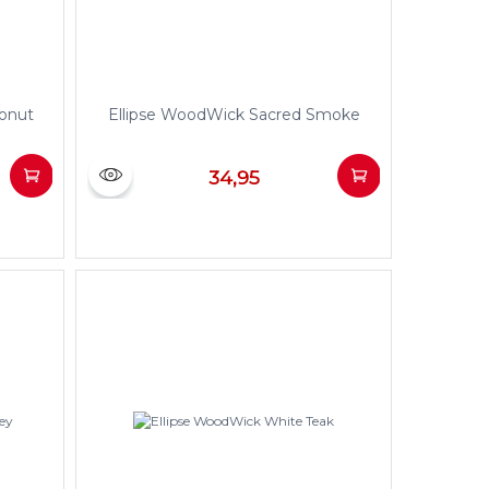
conut
Ellipse WoodWick Sacred Smoke
34,95