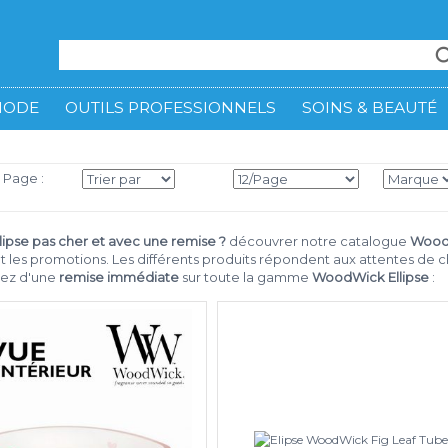
MODE
OUTILS PROFESSIONNELS
SOINS & BEAUTÉ
5 Page :
ipse pas cher et avec une remise ?
découvrer notre catalogue
WoodW
 les promotions. Les différents produits répondent aux attentes de 
iez d'une
remise immédiate
sur toute la gamme
WoodWick Ellipse
: