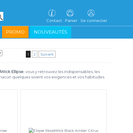
Contact
Panier
Se connecter
PROMO
NOUVEAUTÉS
1
2
Suivant
ick Ellipse
, vous y retrouvez les indispensables, les
chacun quelques soient vos exigences et vos habitudes.