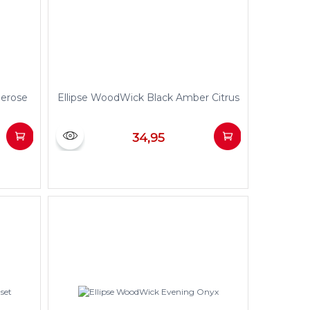
berose
Ellipse WoodWick Black Amber Citrus
34,95