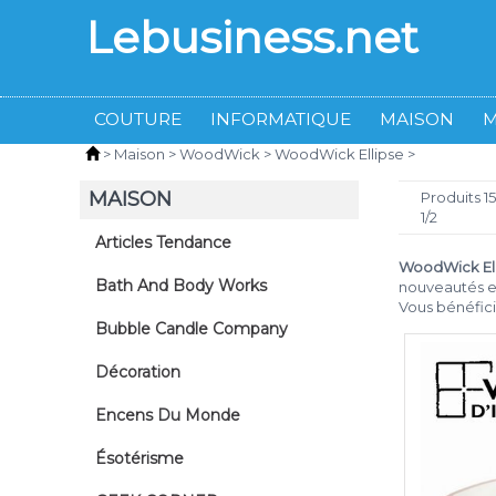
Lebusiness.net
COUTURE
INFORMATIQUE
MAISON
>
Maison
>
WoodWick
>
WoodWick Ellipse
>
MAISON
Produits 1
1/2
Articles Tendance
WoodWick Ell
Bath And Body Works
nouveautés et
Vous bénéfic
Bubble Candle Company
Décoration
Encens Du Monde
Ésotérisme