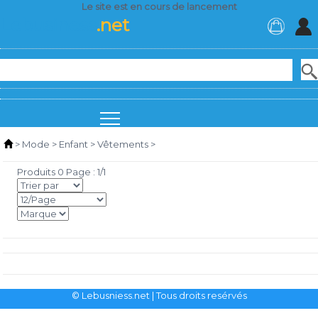
Le site est en cours de lancement
Lebusiness
.net
>
Mode
>
Enfant
>
Vêtements
>
Produits 0 Page : 1/1
© Lebusniess.net
| Tous droits resérvés