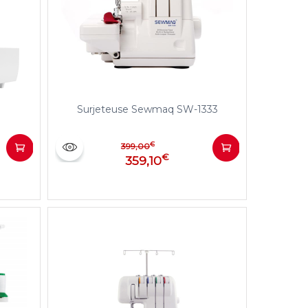
Surjeteuse Sewmaq SW-1333
€
399,00
€
359,10