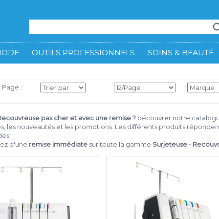
MODE
OUTILS PROFESSIONNELS
SOINS & BEAUTÉ
3 Page :
 Recouvreuse pas cher et avec une remise ?
découvrer notre catalog
s, les nouveautés et les promotions. Les différents produits répond
des.
iez d'une
remise immédiate
sur toute la gamme
Surjeteuse - Recouv