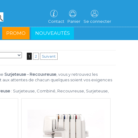
Contact
Panier
Se connecter
PROMO
NOUVEAUTÉS
1
2
Suivant
ue
Surjeteuse - Recouvreuse
, vous y retrouvez les
ent aux attentes de chacun quelques soient vos exigences
reuse
: Surjeteuse, Combiné, Recouvreuse, Surjeteuse,