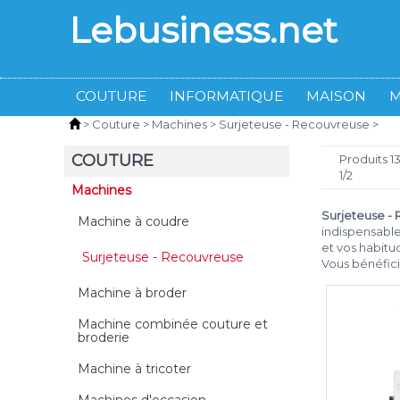
Lebusiness.net
COUTURE
INFORMATIQUE
MAISON
>
Couture
>
Machines
>
Surjeteuse - Recouvreuse
>
COUTURE
Produits 1
1/2
Machines
Surjeteuse -
Machine à coudre
indispensable
et vos habitu
Surjeteuse - Recouvreuse
Vous bénéfic
Machine à broder
Machine combinée couture et
broderie
Machine à tricoter