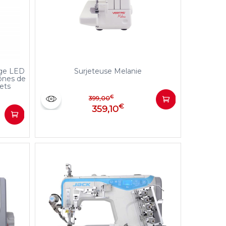
age LED
Surjeteuse Melanie
cônes de
hets
€
399,00
€
359,10