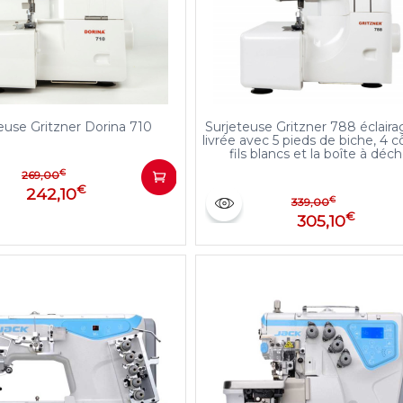
euse Gritzner Dorina 710
Surjeteuse Gritzner 788 éclair
livrée avec 5 pieds de biche, 4 
fils blancs et la boîte à déc
€
269,00
€
242,10
€
339,00
€
305,10