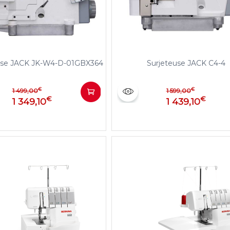
se JACK JK-W4-D-01GBX364
Surjeteuse JACK C4-4
€
€
1 499,00
1 599,00
€
€
1 349,10
1 439,10