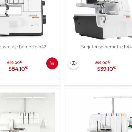
uvreuse bernette b42
Surjeteuse bernette b44
€
€
649,00
599,00
€
€
584,10
539,10