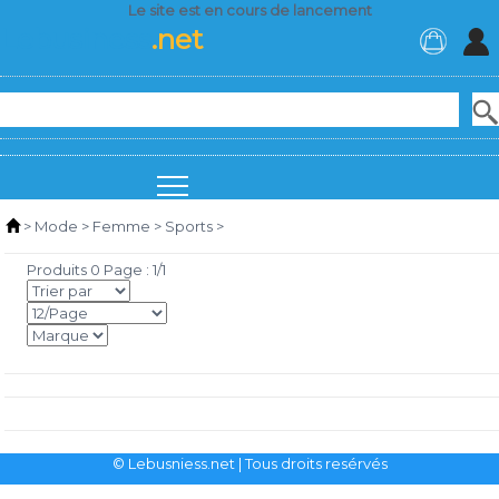
Le site est en cours de lancement
Lebusiness
.net
>
Mode
>
Femme
>
Sports
>
Produits 0 Page : 1/1
© Lebusniess.net
| Tous droits resérvés