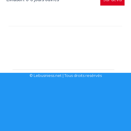
© Lebusniess.net
| Tous droits resérvés