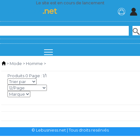
Le site est en cours de lancement
Lebusiness
.net
>
Mode
>
Homme
>
Produits 0 Page : 1/1
© Lebusniess.net
| Tous droits resérvés