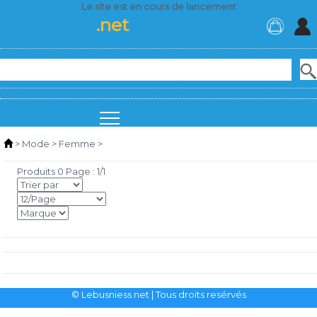
Le site est en cours de lancement
Lebusiness
.net
>
Mode
>
Femme
>
Produits 0 Page : 1/1
© Lebusniess.net
| Tous droits resérvés