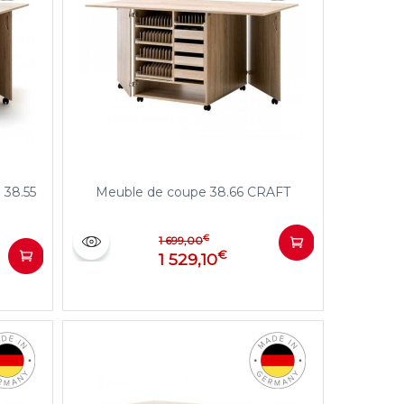
 38.55
Meuble de coupe 38.66 CRAFT
€
1 699,00
€
1 529,10