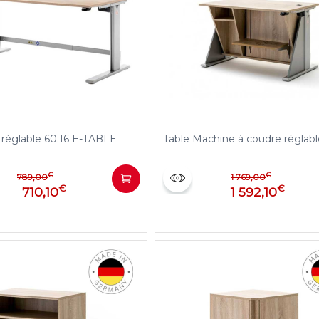
 réglable 60.16 E-TABLE
Table Machine à coudre réglabl
€
€
789,00
1 769,00
€
€
710,10
1 592,10