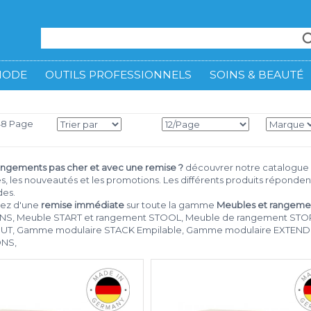
MODE
OUTILS PROFESSIONNELS
SOINS & BEAUTÉ
148 Page
angements pas cher et avec une remise ?
découvrer notre catalogue
s, les nouveautés et les promotions. Les différents produits répond
des.
iez d'une
remise immédiate
sur toute la gamme
Meubles et rangeme
NS, Meuble START et rangement STOOL, Meuble de rangement STOR
UT, Gamme modulaire STACK Empilable, Gamme modulaire EXTEND à 
NS,