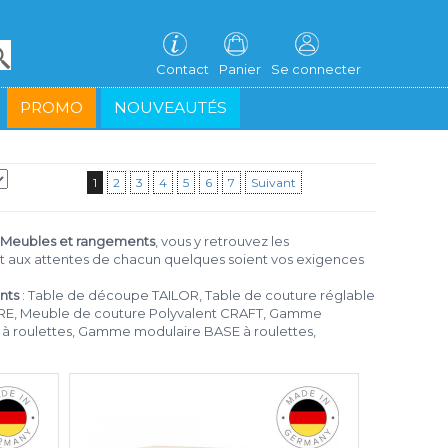
Contact
Panier
Se connecter
PROMO
NOUVEAUTÉS
1
2
3
4
5
6
7
Suivant
Meubles et rangements
, vous y retrouvez les
ent aux attentes de chacun quelques soient vos exigences
nts
: Table de découpe TAILOR, Table de couture réglable
E, Meuble de couture Polyvalent CRAFT, Gamme
roulettes, Gamme modulaire BASE à roulettes,