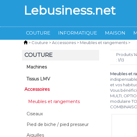
Lebusiness.net
COUTURE
INFORMATIQUE
MAISON
>
Couture
>
Accessoires
>
Meubles et rangements
>
COUTURE
Produits 
: 1/13
Machines
Meubles et r
Tissus LMV
indispensable
et vos habitu
Accessoires
Vous bénéfic
MULTI, OPTIO
Meubles et rangements
modulaire TO
COMBINAISO
Ciseaux
Pied de biche / pied presseur
Aiguilles