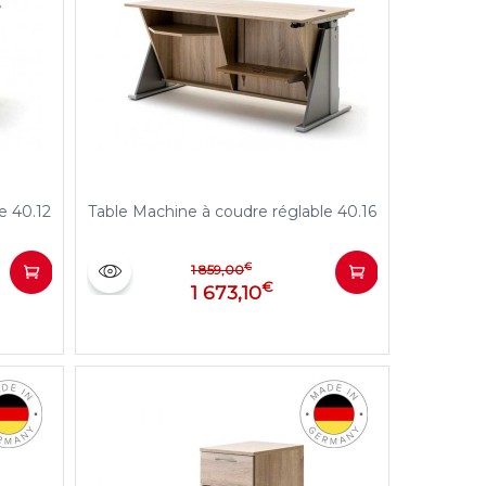
e 40.12
Table Machine à coudre réglable 40.16
€
1 859,00
€
1 673,10