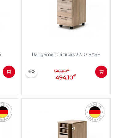
6
Rangement à tiroirs 37.10 BASE
€
549,00
€
494,10