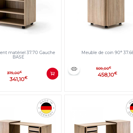
nt matériel 37.70 Gauche
Meuble de coin 90° 37.6
BASE
€
509,00
€
379,00
€
458,10
€
341,10