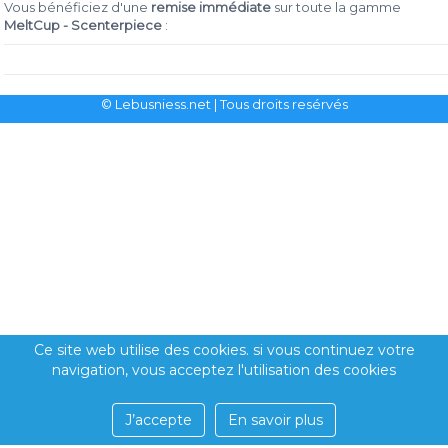
Vous bénéficiez d'une
remise immédiate
sur toute la gamme
MeltCup - Scenterpiece
:
© Lebusniess.net
| Tous droits resérvés
Ce site web utilise des cookies. si vous continuez votre
navigation, vous acceptez l'utilisation des cookies
J’accepte
En savoir plus