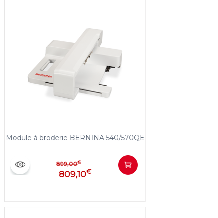
Module à broderie BERNINA 540/570QE
€
899,00
€
809,10