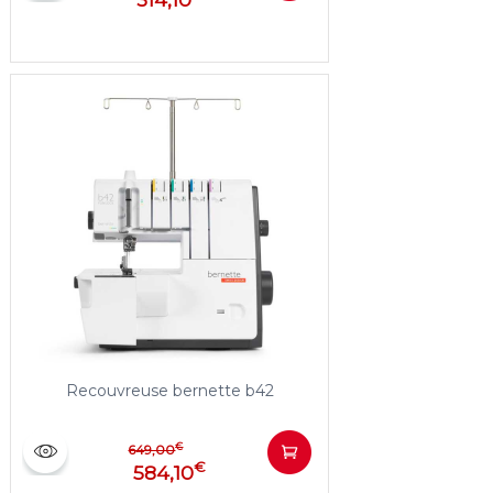
Recouvreuse bernette b42
€
649,00
€
584,10