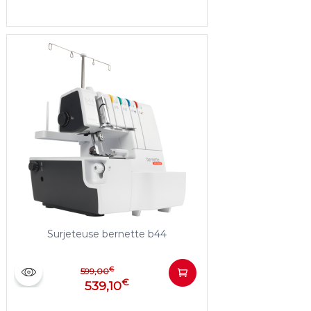
Surjeteuse bernette b44
€
599,00
€
539,10