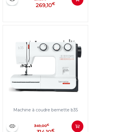
€
269,10
Machine à coudre bernette b35
€
349,00
€
314,10