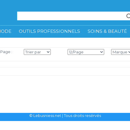
MODE
OUTILS PROFESSIONNELS
SOINS & BEAUTÉ
 Page :
© Lebusniess.net
| Tous droits resérvés