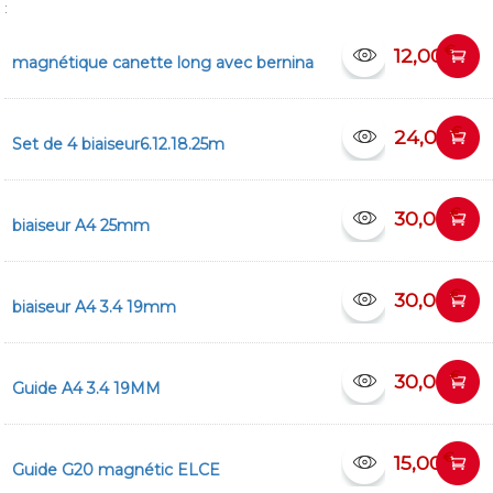
:
€
12,00
magnétique canette long avec bernina
€
24,00
Set de 4 biaiseur6.12.18.25m
€
30,00
biaiseur A4 25mm
€
30,00
biaiseur A4 3.4 19mm
€
30,00
Guide A4 3.4 19MM
€
15,00
Guide G20 magnétic ELCE