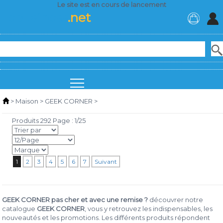
Le site est en cours de lancement
Lebusiness
.net
>
Maison
>
GEEK CORNER
>
Produits 292 Page : 1/25
1
2
3
4
5
6
7
Suivant
GEEK CORNER pas cher et avec une remise ?
découvrer notre
catalogue
GEEK CORNER
, vous y retrouvez les indispensables, les
nouveautés et les promotions. Les différents produits répondent