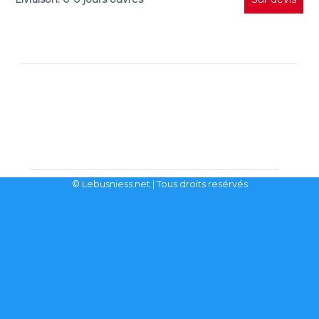
© Lebusniess.net
| Tous droits resérvés