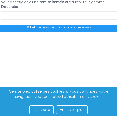
Vous bénéficiez d'une
remise immédiate
sur toute la gamme
Décoration
:
© Lebusniess.net
| Tous droits resérvés
Ce site web utilise des cookies. si vous continuez votre
navigation, vous acceptez l'utilisation des cookies
J’accepte
En savoir plus