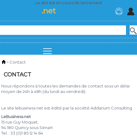
Le site est en cours de lancement
Lebusiness
.net
>
Contact
CONTACT
Nous répondons à toutes les demandes de contact sous un délai
moyen de 24h à 48h (du lundi au vendredi).
Le site lebusiness.net est édité par la société Addarium Consulting
LeBusiness.net
15 rue Guy Moquet,
94 180 Quincy sous Sénart
Tel. : 33 (0)1 85 12 14 64