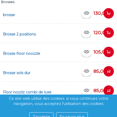
Brosses
:
€
130,00
brosse
€
120,00
Brosse 2 positions
€
105,00
Brosse floor noozzle
€
85,00
Brosse sols dur
€
85,00
Floor nozzlz combi de luxe
Ce site web utilise des cookies. si vous continuez votre
navigation, vous acceptez l'utilisation des cookies
J’accepte
En savoir plus